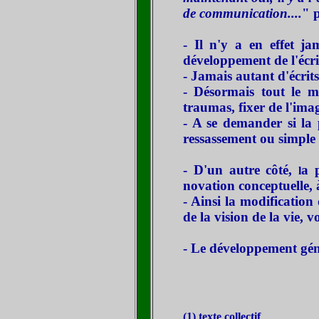
de communication....
" 
- Il n'y a en effet j
développement de l'écri
- Jamais autant d'écrit
- Désormais tout le m
traumas, fixer de l'ima
- A se demander si la p
ressassement ou simple
- D'un autre côté,
a 
l
novation conceptuelle,
- Ainsi la modificatio
de la vision de la vie, v
- L
e développement géné
(1) texte collectif