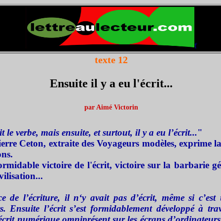
f
texte 12
Ensuite il y a eu l'écrit...
par Aimé Victorin
 verbe, mais ensuite, et surtout, il y a eu l’écrit...
"
ierre Ceton,
extraite des Voyageurs modèles, exprime l
ons.
formidable victoire de l'écrit, victoire sur la barbarie g
ilisation...
 de l’écriture, il n‘y avait pas d’écrit, même si c’est u
s. Ensuite l’écrit s’est formidablement développé à trav
’écrit numérique omniprésent sur les écrans d’ordinateurs