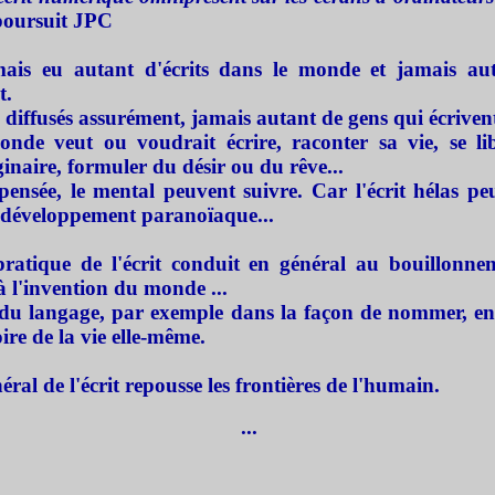
poursuit JPC
amais eu autant d'écrits dans le monde et jamais au
t.
s diffusés assurément, jamais autant de gens qui écrivent
onde veut ou voudrait écrire, raconter sa vie, se l
ginaire, formuler du désir ou du rêve...
ensée, le mental peuvent suivre. Car l'écrit hélas peu
 développement paranoïaque...
pratique de l'écrit
conduit en général au bouillonnem
à l'invention du monde
...
n du langage, par exemple dans la façon de nommer, en
oire de la vie elle-même.
ral de l'écrit
repousse les frontières de l'humain.
...