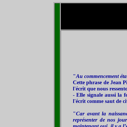
"
Au commencement était le
Cette phrase
de Jean P
l'écrit que nous ressent
- Elle signale aussi la 
l'écrit comme saut de civ
"
Car avant la naissance
représenter de nos jour
maintenant oui, il y a l