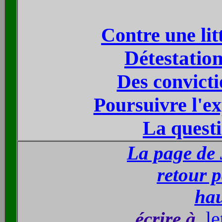
Contre une lit
Détestatio
Des convict
Poursuivre l'ex
La quest
La page de 
retour p
hau
le
écrire à