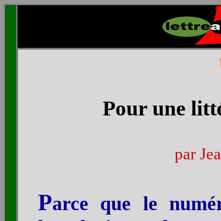
Pour une lit
par Je
P
arce que le numér