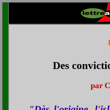
Des convict
par C
"Dès l'origine, l'i