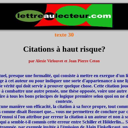
f
texte 30
Citations à haut risque?
par Alexie Virlouvet et Jean Pierre Ceton
ituel, presque une formalité, qui consiste à mettre en exergue d'un l
à cet auteur ou pour indiquer une sorte d'appartenance à une lign
 vérité qui doit servir à prouver quelque chose. Cette citation joue
e à combattre une autre pensée, une thèse opposée, voire une autre 
ire à tous les bons principes de logique première selon quoi on ne d
contexte.
ne manière son efficacité, la citation à sa force propre, tout com
s comme disait Bossuet que... vous me permettrez de conclure par c
ennui si l'on attribue par erreur la citation à un auteur et non à
qui a semble-t-il commis cette erreur entre Schiller et Hölderlin...
est trompée, par exemple invitée à l'émission de Alain Finkelkraut, 