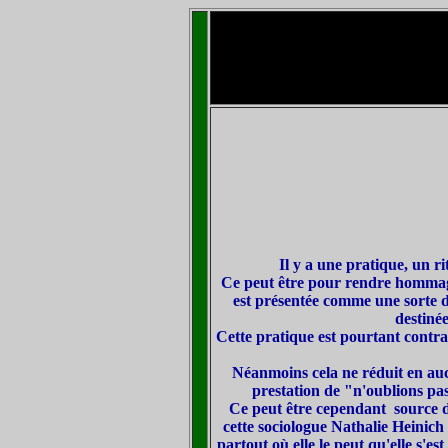
Il y a une pratique, un r
Ce peut être pour rendre hommage 
est présentée comme une sorte de
destiné
Cette pratique est pourtant contra
Néanmoins cela ne réduit en aucu
prestation de "n'oublions pa
Ce peut être cependant source d'
cette sociologue Nathalie Heinich
partout où elle le peut qu'elle s'