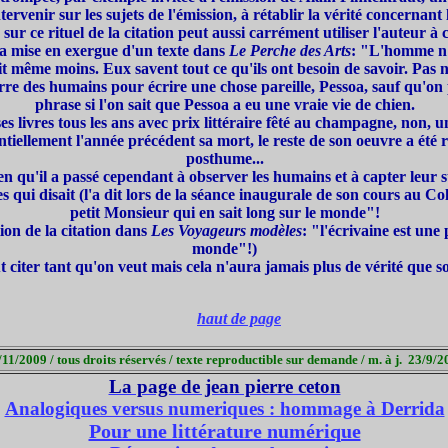
tervenir sur les sujets de l'émission, à rétablir la vérité concernant 
sur ce rituel de la citation peut aussi
carrément utiliser l'auteur à 
a mise en exergue d'un texte dans
Le Perche des Arts
: "L'homme n'e
it même moins. Eux savent tout ce qu'ils ont besoin de savoir. Pas 
marre des humains pour écrire une chose pareille, Pessoa,
sauf qu'on
phrase si l'on sait que Pessoa a eu une vraie vie de chien.
ses livres tous les ans avec prix littéraire fêté au champagne, non, un
entiellement l'année précédent sa mort, le reste de son oeuvre a été
posthume...
en qu'il a passé cependant à observer les humains et à capter leur su
s qui disait (l'a dit lors de la séance inaugurale de son cours au Co
petit Monsieur qui en sait long sur le monde"!
ion de la citation dans
Les Voyageurs modèles
: "l'écrivaine est une 
monde"!)
t citer tant qu'on veut mais cela n'aura jamais plus de vérité que so
haut de page
/11/2009 / tous droits réservés / texte reproductible sur demande / m. à j. 23/9/
La page de jean pierre ceton
Analogiques versus numeriques : hommage à Derrida
Pour une littérature numérique