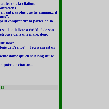
l'auteur de la citation.
contresens.
n sait pas plus que les animaux, il
nous".
 peut comprendre la portée de sa
 seul petit livre a été édité de son
 retrouvé dans une malle, donc
ffisance...
llège de France): "l
'écrivain est un
petite dame qui en sait long sur le
n poids de citation...
2013