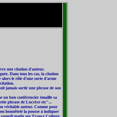
ivre une citation d'auteur.
ée. Dans tous les cas, la citation
 alors le rôle d'une sorte d'arme
citation.
oit jamais sortir une phrase de son
me un bon conférencier émaille sa
ette phrase de Lucrèce etc"...
 son véritable auteur. Comme pour
 Son honnêteté la pousse à indiquer
un samedi matin sur France Culture,